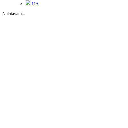
UA
Načítavam...