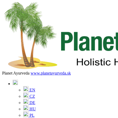
Planet Ayurveda
www.planetayurveda.sk
EN
CZ
DE
HU
PL