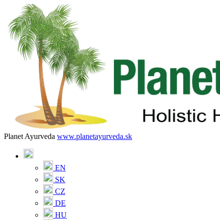
Planet Ayurveda
www.planetayurveda.sk
EN
SK
CZ
DE
HU