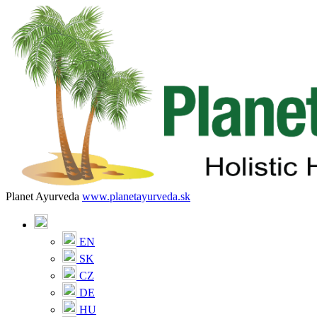
Planet Ayurveda
www.planetayurveda.sk
EN
SK
CZ
DE
HU