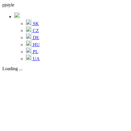
pjstyle
SK
CZ
DE
HU
PL
UA
Loading ...