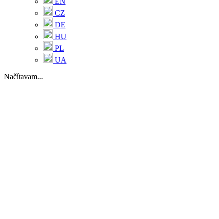
EN
CZ
DE
HU
PL
UA
Načítavam...