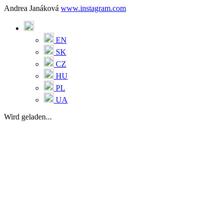
Andrea Janáková
www.instagram.com
EN
SK
CZ
HU
PL
UA
Wird geladen...