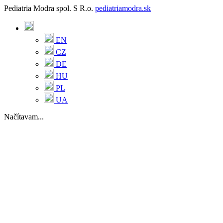
Pediatria Modra spol. S R.o.
pediatriamodra.sk
EN
CZ
DE
HU
PL
UA
Načítavam...