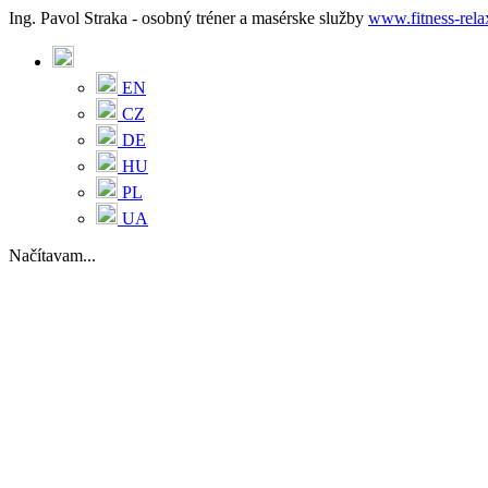
Ing. Pavol Straka - osobný tréner a masérske služby
www.fitness-rela
EN
CZ
DE
HU
PL
UA
Načítavam...