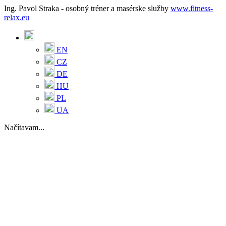
Ing. Pavol Straka - osobný tréner a masérske služby
www.fitness-
relax.eu
EN
CZ
DE
HU
PL
UA
Načítavam...