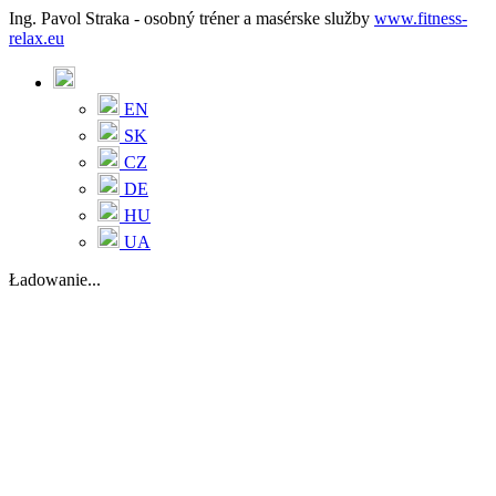
Ing. Pavol Straka - osobný tréner a masérske služby
www.fitness-
relax.eu
EN
SK
CZ
DE
HU
UA
Ładowanie...