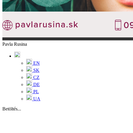
Pavla Rusina
EN
SK
CZ
DE
PL
UA
Betöltés...