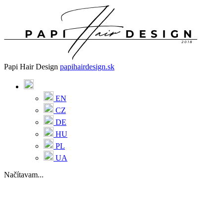
Papi Hair Design
papihairdesign.sk
EN
CZ
DE
HU
PL
UA
Načítavam...