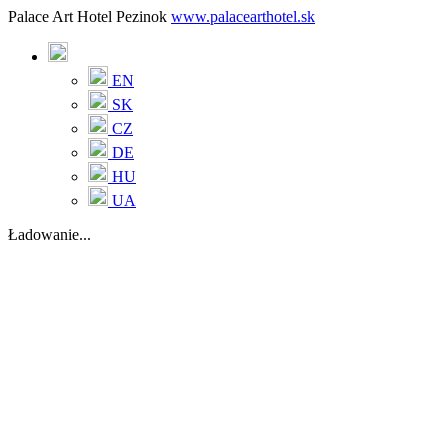
Palace Art Hotel Pezinok
www.palacearthotel.sk
EN
SK
CZ
DE
HU
UA
Ładowanie...