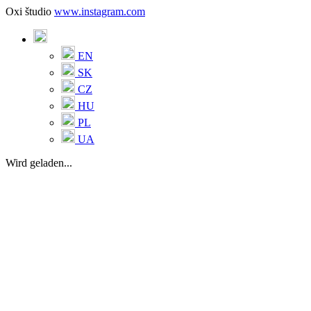
Oxi študio
www.instagram.com
EN
SK
CZ
HU
PL
UA
Wird geladen...