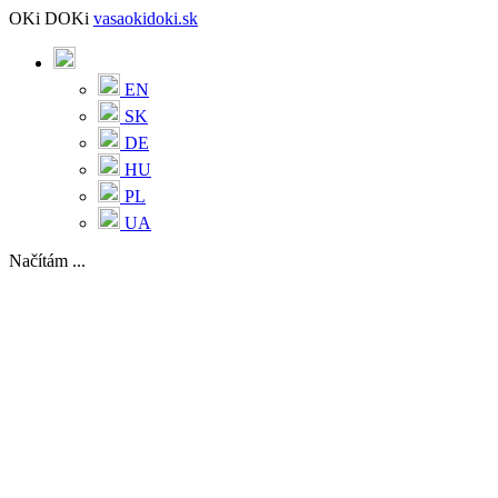
OKi DOKi
vasaokidoki.sk
EN
SK
DE
HU
PL
UA
Načítám ...