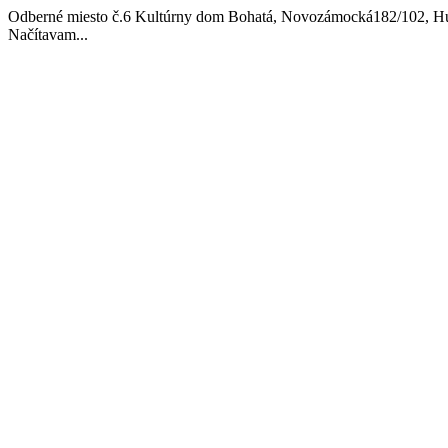
Odberné miesto č.6 Kultúrny dom Bohatá, Novozámocká182/102, Hu
Načítavam...