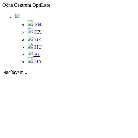
Očné Centrum OptiLase
EN
CZ
DE
HU
PL
UA
Načítavam...