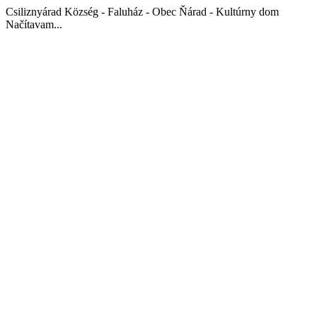
Csiliznyárad Község - Faluház - Obec Ňárad - Kultúrny dom
Načítavam...