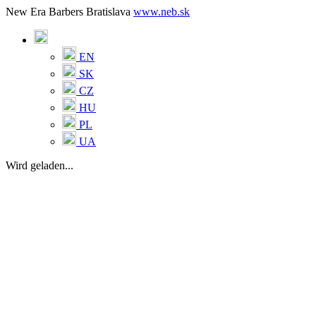
New Era Barbers Bratislava
www.neb.sk
EN
SK
CZ
HU
PL
UA
Wird geladen...