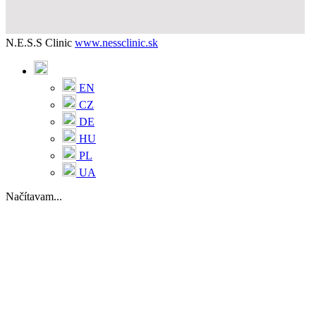
N.E.S.S Clinic
www.nessclinic.sk
EN
CZ
DE
HU
PL
UA
Načítavam...