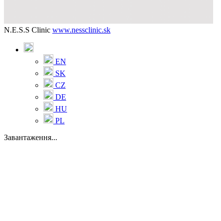
N.E.S.S Clinic
www.nessclinic.sk
EN
SK
CZ
DE
HU
PL
Завантаження...