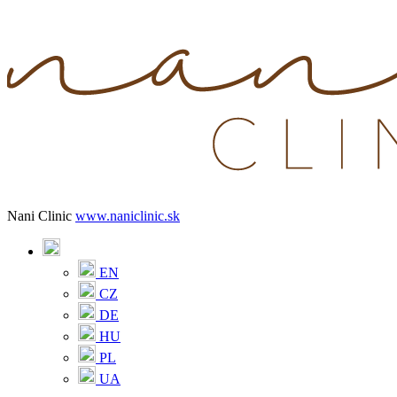
Nani Clinic
www.naniclinic.sk
EN
CZ
DE
HU
PL
UA