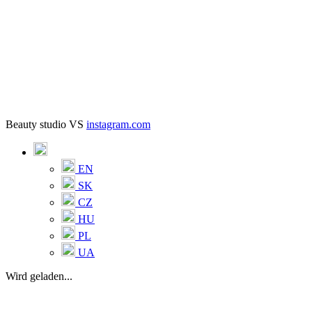
Beauty studio VS
instagram.com
EN
SK
CZ
HU
PL
UA
Wird geladen...