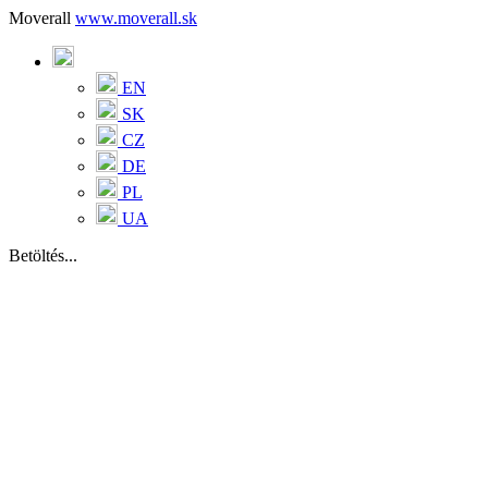
Moverall
www.moverall.sk
EN
SK
CZ
DE
PL
UA
Betöltés...