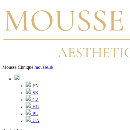
Mousse Clinique
mousse.sk
EN
SK
CZ
HU
PL
UA