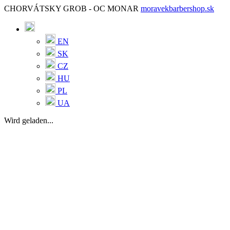
CHORVÁTSKY GROB - OC MONAR
moravekbarbershop.sk
EN
SK
CZ
HU
PL
UA
Wird geladen...