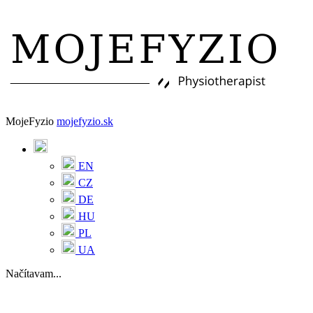
MojeFyzio
mojefyzio.sk
EN
CZ
DE
HU
PL
UA
Načítavam...