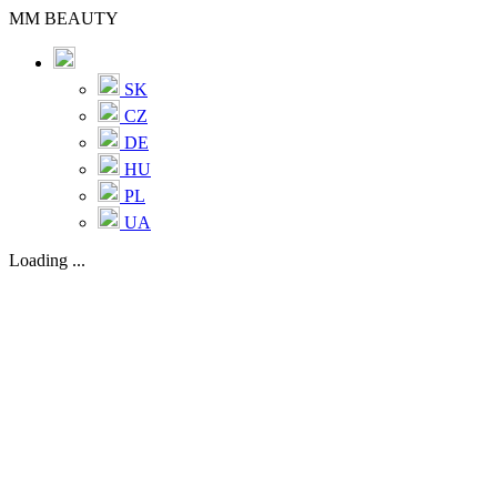
MM BEAUTY
SK
CZ
DE
HU
PL
UA
Loading ...