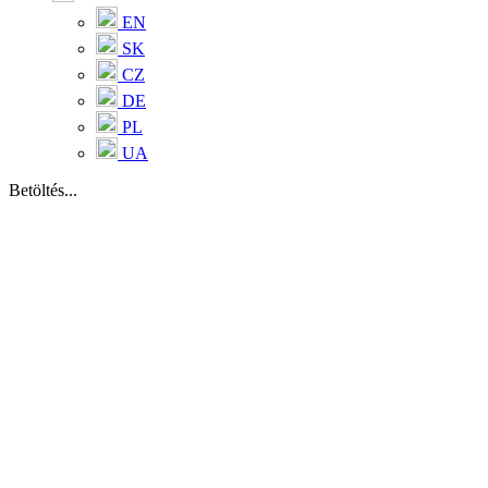
EN
SK
CZ
DE
PL
UA
Betöltés...