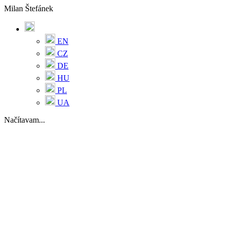
Milan Štefánek
EN
CZ
DE
HU
PL
UA
Načítavam...