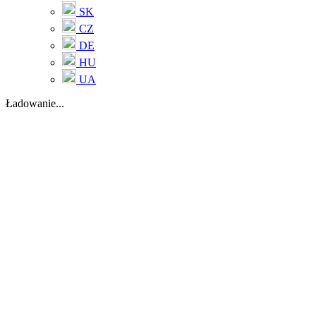
SK
CZ
DE
HU
UA
Ładowanie...