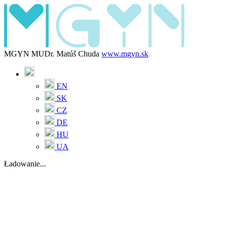
MGYN MUDr. Matúš Chuda
www.mgyn.sk
EN
SK
CZ
DE
HU
UA
Ładowanie...