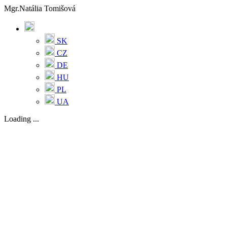
Mgr.Natália Tomišová
SK
CZ
DE
HU
PL
UA
Loading ...