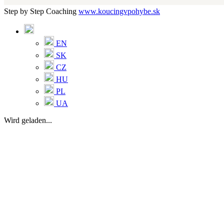
Step by Step Coaching
www.koucingvpohybe.sk
EN
SK
CZ
HU
PL
UA
Wird geladen...