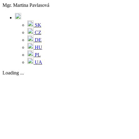
Mgr. Martina Pavlasová
SK
CZ
DE
HU
PL
UA
Loading ...