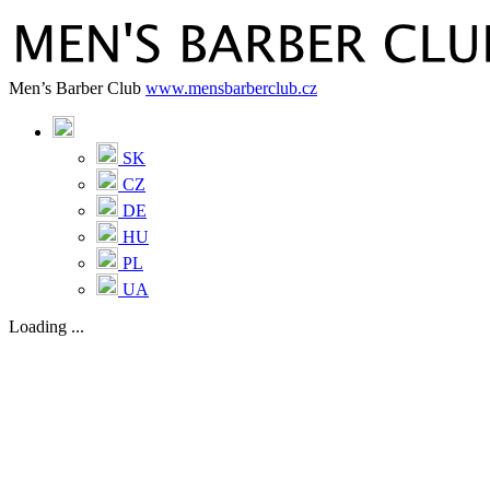
Men’s Barber Club
www.mensbarberclub.cz
SK
CZ
DE
HU
PL
UA
Loading ...