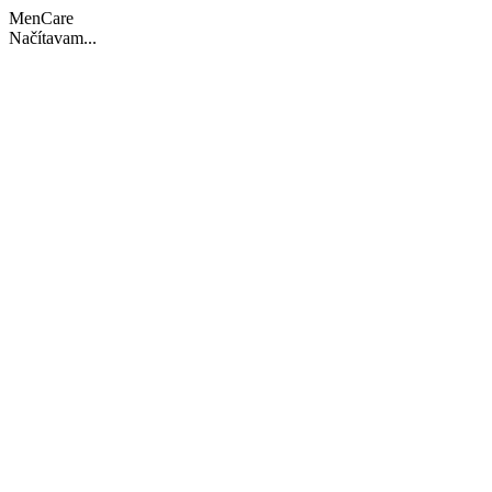
MenCare
Načítavam...