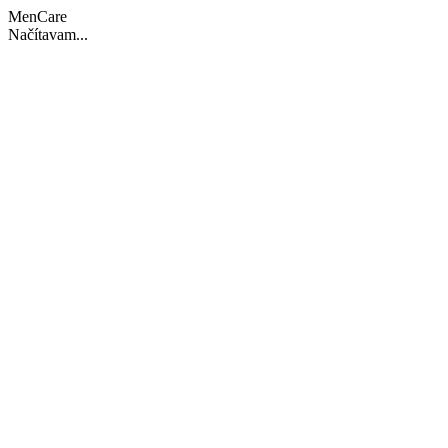
MenCare
Načítavam...