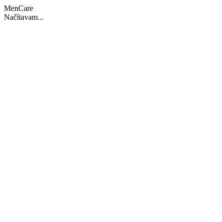
MenCare
Načítavam...