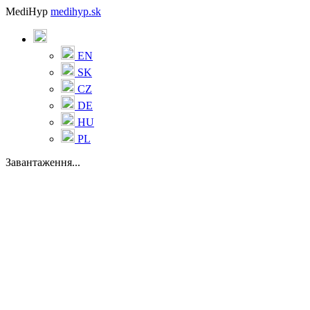
MediHyp
medihyp.sk
EN
SK
CZ
DE
HU
PL
Завантаження...