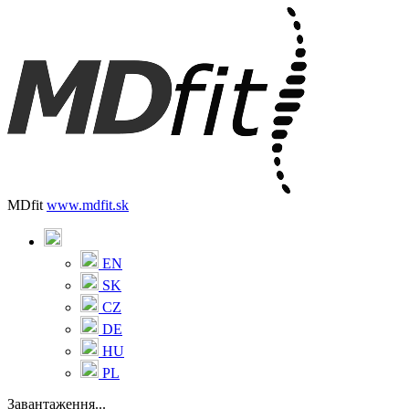
MDfit
www.mdfit.sk
EN
SK
CZ
DE
HU
PL
Завантаження...