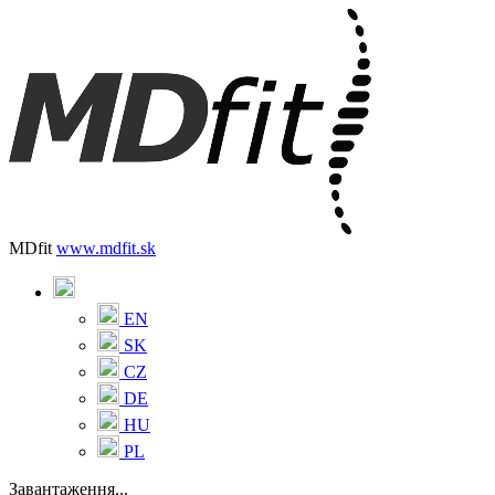
MDfit
www.mdfit.sk
EN
SK
CZ
DE
HU
PL
Завантаження...