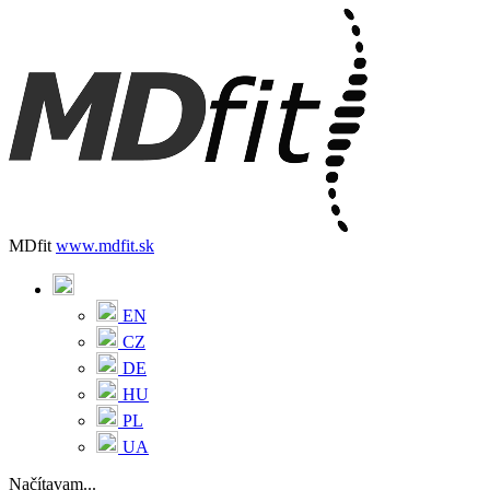
MDfit
www.mdfit.sk
EN
CZ
DE
HU
PL
UA
Načítavam...