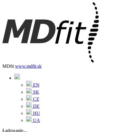
MDfit
www.mdfit.sk
EN
SK
CZ
DE
HU
UA
Ładowanie...