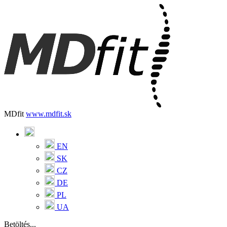
MDfit
www.mdfit.sk
EN
SK
CZ
DE
PL
UA
Betöltés...