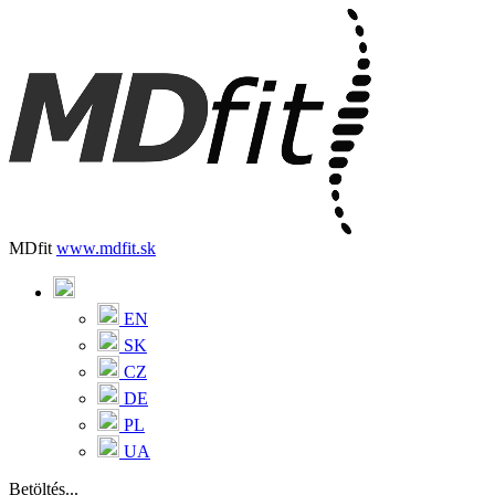
MDfit
www.mdfit.sk
EN
SK
CZ
DE
PL
UA
Betöltés...