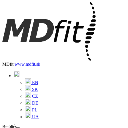
MDfit
www.mdfit.sk
EN
SK
CZ
DE
PL
UA
Betöltés...