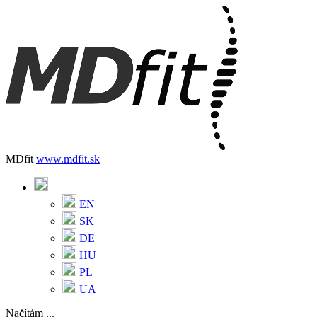
MDfit
www.mdfit.sk
EN
SK
DE
HU
PL
UA
Načítám ...