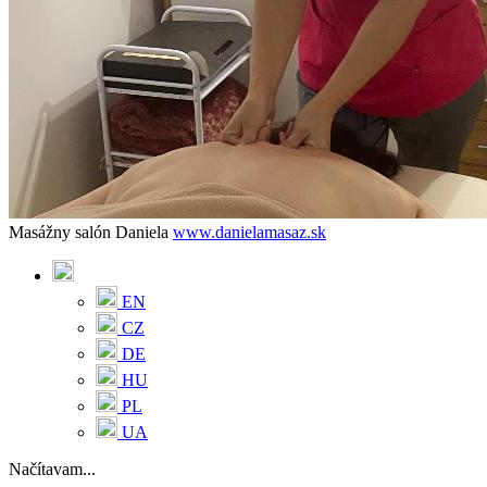
Masážny salón Daniela
www.danielamasaz.sk
EN
CZ
DE
HU
PL
UA
Načítavam...