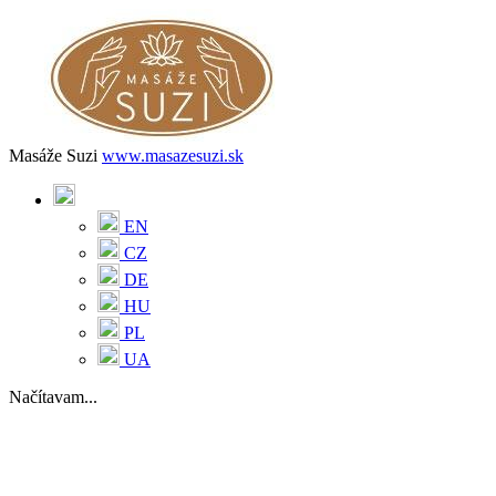
Masáže Suzi
www.masazesuzi.sk
EN
CZ
DE
HU
PL
UA
Načítavam...